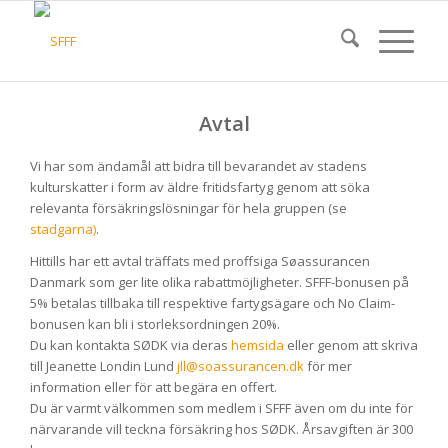
Avtal
Vi har som ändamål att bidra till bevarandet av stadens
kulturskatter i form av äldre fritidsfartyg genom att söka
relevanta försäkringslösningar för hela gruppen (se
stadgarna)
.
Hittills har ett avtal träffats med proffsiga Søassurancen
Danmark som ger lite olika rabattmöjligheter. SFFF-bonusen på
5% betalas tillbaka till respektive fartygsägare och No Claim-
bonusen kan bli i storleksordningen 20%.
Du kan kontakta SØDK via deras
hemsida
eller genom att skriva
till Jeanette Londin Lund
jll@soassurancen.dk
för mer
information eller för att begära en offert.
Du är varmt välkommen som medlem i SFFF även om du inte för
närvarande vill teckna försäkring hos SØDK. Årsavgiften är 300