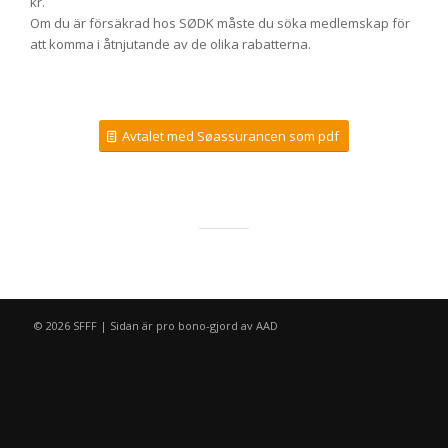
kr.
Om du är försäkrad hos SØDK måste du söka medlemskap för
att komma i åtnjutande av de olika rabatterna.
Avtalet med Søassurancen som pdf
© 2026 SFFF | Sidan är pro bono-gjord av
AAD